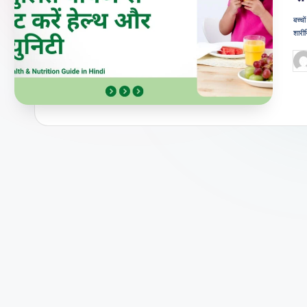
जी
बच्चो
शारी
वन
Po
शै
by
ली
का
भरो
सेमं
द
स्रो
त