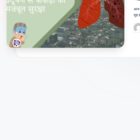
जी
आज के
मुद्द
वन
Po
शै
by
ली
का
भरो
सेमं
द
स्रो
त