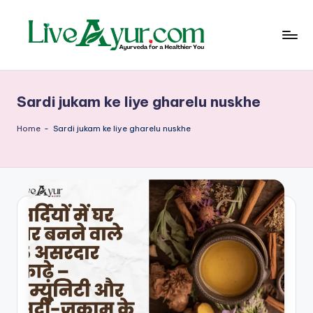
Skip
to
content
Li
हेल्थ,
योग
ve
और
Sardi jukam ke liye gharelu nuskhe
आयुर्वेद
Ay
के
ur
सरल
Home
-
Sardi jukam ke liye gharelu nuskhe
उपाय
–
आ
युर्वे
दि
क
जी
वन