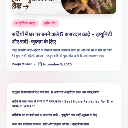
शै
ली
का
Posted
आयुर्वेदिक काढ़ा
हर्बल पेय
भरो
in
सर्दियों में घर पर बनने वाले 5 असरदार काढ़े – इम्युनिटी
सेमं
और सर्दी-जुकाम के लिए
द
काढ़ा औषधीय जड़ी-बूटियों या पौधों को पानी में उबालकर बनाए गए औषधीय रस या घोल को कहते
हैं। कुछ जड़ी-बूटियाँ, अदरक-लहसुन आदि को गुड़, सौंठ आदि के साथ उबालकर बनाई…
स्रो
Pooja Mishra
November 5, 2025
त
Posted
by
प्रदूषण से फेफड़ों की रक्षा कैसे करें: 8 असरदार आयुर्वेदिक उपाय और घरेलू तरीके
सर्दियों में रूखी त्वचा से बचने के 7 घरेलू उपाय – Best Home Remedies for Dry
Skin in Winter
सर्दियों में घर पर बनने वाले 5 असरदार काढ़े – इम्युनिटी और सर्दी-जुकाम के लिए
ध्यान और मानसिक स्वास्थ्य: शांति और संतुलन पाने के 5 प्राकृतिक उपाय