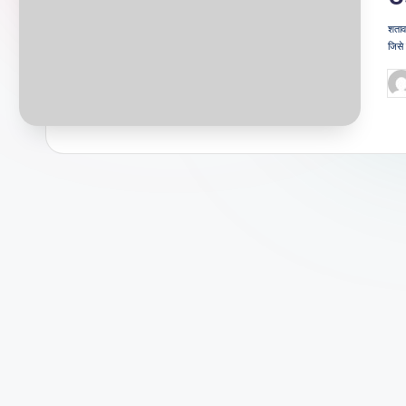
जी
शताव
वन
जिसे 
शै
Po
by
ली
का
भरो
सेमं
द
स्रो
त