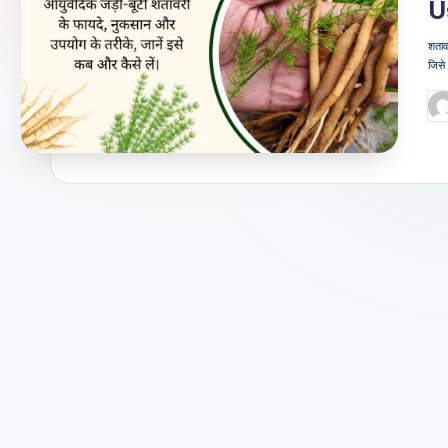
U
जी
शताव
वन
जिसे 
शै
Po
by
ली
का
भरो
सेमं
द
स्रो
त