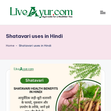
Skip
to
content
Li
हेल्थ,
योग
ve
और
Shatavari uses in Hindi
आयुर्वेद
Ay
के
ur
सरल
Home
-
Shatavari uses in Hindi
उपाय
–
आ
युर्वे
दि
क
जी
वन