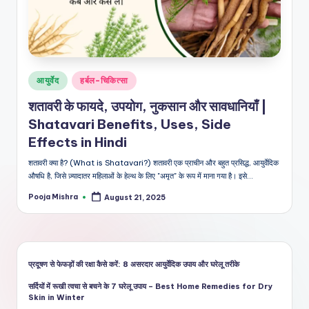
शै
ली
का
भरो
Posted
आयुर्वेद
हर्बल-चिकित्सा
सेमं
in
शतावरी के फायदे, उपयोग, नुकसान और सावधानियाँ |
द
Shatavari Benefits, Uses, Side
स्रो
Effects in Hindi
त
शतावरी क्या है? (What is Shatavari?) शतावरी एक प्राचीन और बहुत प्रसिद्ध, आयुर्वेदिक
औषधि है, जिसे ज़्यादातर महिलाओं के हेल्थ के लिए "अमृत" के रूप में माना गया है। इसे…
Pooja Mishra
August 21, 2025
Posted
by
प्रदूषण से फेफड़ों की रक्षा कैसे करें: 8 असरदार आयुर्वेदिक उपाय और घरेलू तरीके
सर्दियों में रूखी त्वचा से बचने के 7 घरेलू उपाय – Best Home Remedies for Dry
Skin in Winter