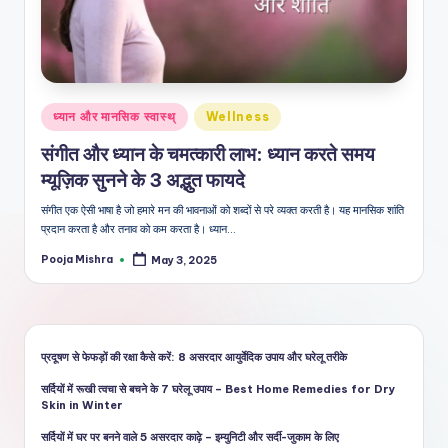
शै
ली
का
भरो
Posted
ध्यान और मानसिक स्वास्थ्
Wellness
सेमं
in
संगीत और ध्यान के चमत्कारी लाभ: ध्यान करते समय
द
म्यूज़िक सुनने के 3 अद्भुत फायदे
स्रो
संगीत एक ऐसी भाषा है जो हमारे मन की भावनाओं को शब्दों से परे व्यक्त करती है। यह मानसिक शांति
त
प्रदान करता है और तनाव को कम करता है। ध्यान…
Pooja Mishra
May 3, 2025
Posted
by
प्रदूषण से फेफड़ों की रक्षा कैसे करें: 8 असरदार आयुर्वेदिक उपाय और घरेलू तरीके
सर्दियों में रूखी त्वचा से बचने के 7 घरेलू उपाय – Best Home Remedies for Dry
Skin in Winter
सर्दियों में घर पर बनने वाले 5 असरदार काढ़े – इम्युनिटी और सर्दी-जुकाम के लिए