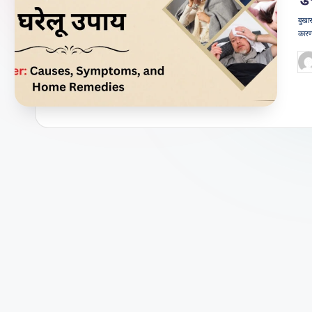
जी
बुखा
कारण
वन
Po
शै
by
ली
का
भरो
सेमं
द
स्रो
त