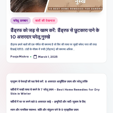
शै
ली
का
Posted
घरेलू उपचार
बालों की देखभाल
भरो
in
डैंड्रफ को जड़ से खत्म करें: डैंड्रफ से छुटकारा पाने के
सेमं
10 असरदार घरेलू नुस्खे
द
डैंड्रफ हमारे बालों की एक नॉर्मल सी समस्या है जो सिर की त्वचा पर सुखी सफेद परत की तरह
दिखाई देती है। ठंडी के मौसम में रुसी (डैंड्रफ) की समस्या अधिक…
स्रो
Pooja Mishra
March 1, 2025
त
Posted
by
प्रदूषण से फेफड़ों की रक्षा कैसे करें: 8 असरदार आयुर्वेदिक उपाय और घरेलू तरीके
सर्दियों में रूखी त्वचा से बचने के 7 घरेलू उपाय – Best Home Remedies for Dry
Skin in Winter
सर्दियों में घर पर बनने वाले 5 असरदार काढ़े – इम्युनिटी और सर्दी-जुकाम के लिए
ध्यान और मानसिक स्वास्थ्य: शांति और संतुलन पाने के 5 प्राकृतिक उपाय