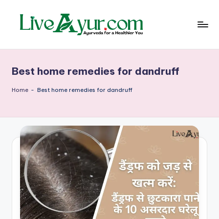
Skip
to
content
Li
हेल्थ,
योग
ve
और
Best home remedies for dandruff
आयुर्वेद
Ay
के
ur
सरल
Home
-
Best home remedies for dandruff
उपाय
–
आ
युर्वे
दि
क
जी
वन