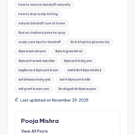
how to remove dandruff naturally
how to stop scalp itching
natural dandruff cure at home
Rusi se chutkara pane ke upay
scalp care tips for dandruff
Sir ki khujli ka gharelu ilaj
डैंड्रफ के कारण और इलाज
डैंड्रफ से छुटकारा कैसे पाएं
डैंड्रफ हटाने का सबसे अच्छा तरीका
डैंड्रफ हटाने के घरेलू उपाय
प्राकृतिक रूप से डैंड्रफ हटाने के उपाय
बच्चों के सिर में डैंड्रफ क्यों होता है
बालों की देखभाल के घरेलू नुस्खे
बालों से डैंड्रफ हटाने के तरीके
रूसी दूर करने के आसान उपाय
सिर की खुजली और डैंड्रफ का इलाज
Last updated on November 29, 2025
Pooja Mishra
View All Posts