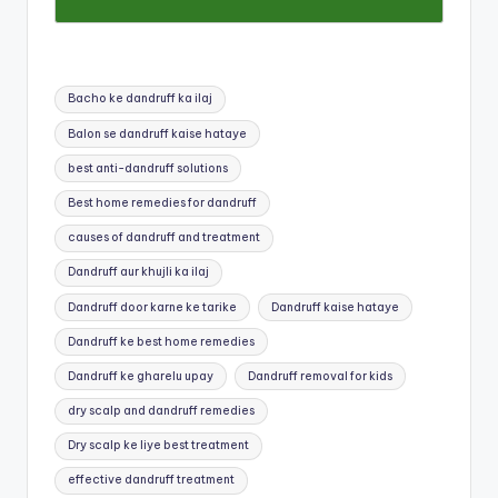
Tags:
Bacho ke dandruff ka ilaj
Balon se dandruff kaise hataye
best anti-dandruff solutions
Best home remedies for dandruff
causes of dandruff and treatment
Dandruff aur khujli ka ilaj
Dandruff door karne ke tarike
Dandruff kaise hataye
Dandruff ke best home remedies
Dandruff ke gharelu upay
Dandruff removal for kids
dry scalp and dandruff remedies
Dry scalp ke liye best treatment
effective dandruff treatment