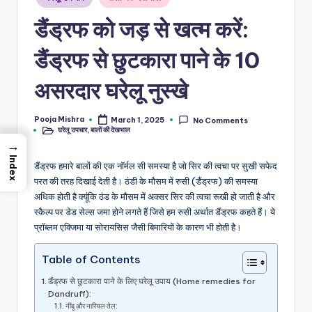
शै
in
डैंड्रफ को जड़ से खत्म करें:
ली
का
डैंड्रफ से छुटकारा पाने के 10
भरो
असरदार घरेलू नुस्खे
सेमं
द
Pooja Mishra
March 1, 2025
No Comments
Posted
घरेलू उपचार
,
बालों की देखभाल
by
Posted
स्रो
in
→
त
Index
डैंड्रफ हमारे बालों की एक नॉर्मल सी समस्या है जो सिर की त्वचा पर सुखी सफेद
परत की तरह दिखाई देती है। ठंडी के मौसम में रुसी (डैंड्रफ) की समस्या
अधिक होती है क्यूंकि ठंड के मौसम में अक्सर सिर की त्वचा रूखी हो जाती है और
स्कैल्प पर डेड सेल्स जमा होने लगते हैं जिसे हम रुसी अर्थात डैंड्रफ कहते हैं। ये
प्रॉब्लम एक्जिमा या सोरायसिस जैसी बिमारियों के कारण भी होती है।
Table of Contents
डैंड्रफ से छुटकारा पाने के लिए घरेलू उपाय (Home remedies for
Dandruff):
नींबू और नारियल तेल: