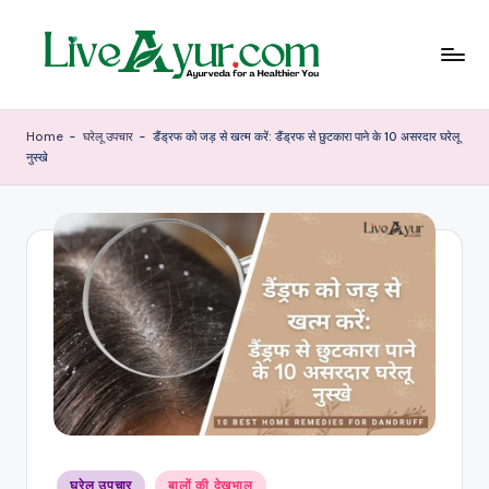
Skip
to
content
Li
हेल्थ,
योग
ve
Home
-
घरेलू उपचार
-
डैंड्रफ को जड़ से खत्म करें: डैंड्रफ से छुटकारा पाने के 10 असरदार घरेलू
और
नुस्खे
आयुर्वेद
Ay
के
ur
सरल
उपाय
–
आ
युर्वे
दि
क
जी
वन
Posted
घरेलू उपचार
बालों की देखभाल