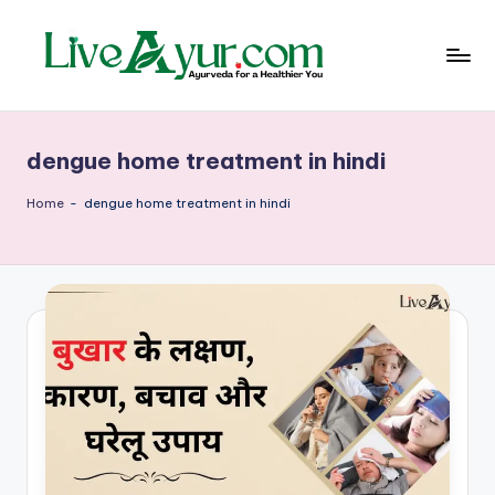
Skip
to
content
Li
हेल्थ,
योग
ve
और
dengue home treatment in hindi
आयुर्वेद
Ay
के
ur
सरल
Home
-
dengue home treatment in hindi
उपाय
–
आ
युर्वे
दि
क
जी
वन