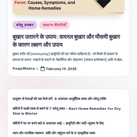
शै
ली
का
Posted
घरेलू उपचार
सामान्य बीमारियाँ
भरो
in
बुखार उतारने के उपाय: वायरल बुखार और मौसमी बुखार
सेमं
के कारण लक्षण और उपाय
द
बुखार शरीर की (immunity) इम्यूनिटी की एक नॉर्मल प्रक्रिया है। जो किसी भी प्रकार के
वायरस के कारण, मच्छरों के काटने से, बैक्टीरिया और संक्रमण (वायरल इनफेक्शन) आदि से होता…
स्रो
Pooja Mishra
February 19, 2025
त
Posted
by
प्रदूषण से फेफड़ों की रक्षा कैसे करें: 8 असरदार आयुर्वेदिक उपाय और घरेलू तरीके
सर्दियों में रूखी त्वचा से बचने के 7 घरेलू उपाय – Best Home Remedies for Dry
Skin in Winter
सर्दियों में घर पर बनने वाले 5 असरदार काढ़े – इम्युनिटी और सर्दी-जुकाम के लिए
ध्यान और मानसिक स्वास्थ्य: शांति और संतुलन पाने के 5 प्राकृतिक उपाय