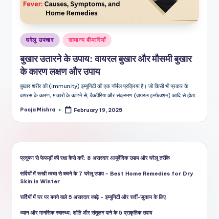
शै
ली
का
Posted
घरेलू उपचार
सामान्य बीमारियाँ
भरो
in
बुखार उतारने के उपाय: वायरल बुखार और मौसमी बुखार
सेमं
के कारण लक्षण और उपाय
द
बुखार शरीर की (immunity) इम्यूनिटी की एक नॉर्मल प्रक्रिया है। जो किसी भी प्रकार के
वायरस के कारण, मच्छरों के काटने से, बैक्टीरिया और संक्रमण (वायरल इनफेक्शन) आदि से होता…
स्रो
Pooja Mishra
February 19, 2025
त
Posted
by
प्रदूषण से फेफड़ों की रक्षा कैसे करें: 8 असरदार आयुर्वेदिक उपाय और घरेलू तरीके
सर्दियों में रूखी त्वचा से बचने के 7 घरेलू उपाय – Best Home Remedies for Dry
Skin in Winter
सर्दियों में घर पर बनने वाले 5 असरदार काढ़े – इम्युनिटी और सर्दी-जुकाम के लिए
ध्यान और मानसिक स्वास्थ्य: शांति और संतुलन पाने के 5 प्राकृतिक उपाय