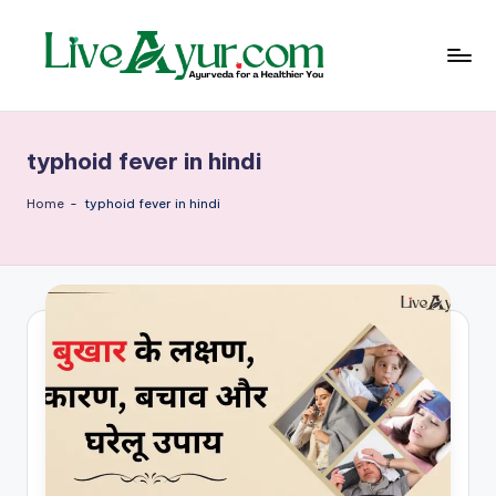
Skip
to
content
Li
हेल्थ,
योग
ve
और
typhoid fever in hindi
आयुर्वेद
Ay
के
ur
सरल
Home
-
typhoid fever in hindi
उपाय
–
आ
युर्वे
दि
क
जी
वन